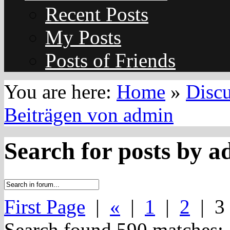
Recent Posts
My Posts
Posts of Friends
You are here:
Home
»
Disc
Beiträgen von admin
Search for posts by 
First Page
|
«
|
1
|
2
| 3
Search found 590 matches: