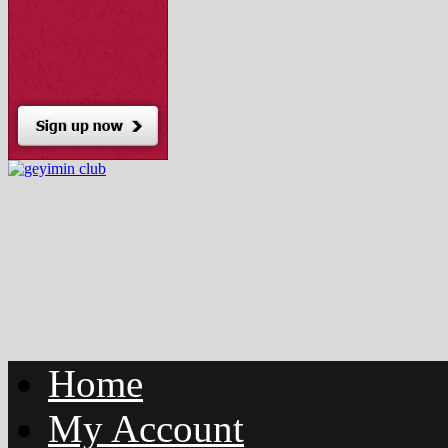
Home
My Account