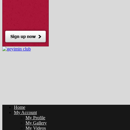
Home
My Account
My Profile
My Gallery
My Videos