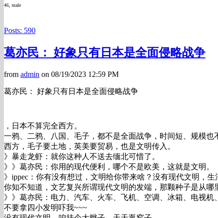
46, male
Posts: 590
葛亦民： 好象只有日本是全面侵略战争
from
admin
on 08/19/2023 12:59 PM
葛亦民： 好象只有日本是全面侵略战争
，日本不算完全西方。
一鸦、二鸦、八国、毛子，都不是全面战争，时间短、规模也
西方，毛子要土地，英美要贸易，也是文明传入。
》暴走龙虾：就你这种人不送去缅北可惜了。
》》葛亦民：你用的现代便利，哪个不是欧美，这就是文明。
》ippec：你有没有想过，文明给你带来啥？没有现代文明，
你知不知道，文艺复兴所谓现代文明的发端，那颗种子是从哪
》》葛亦民：电力、汽车、火车、飞机、空调、冰箱、电视机
不要拿四小发明吓我~~~
没有现代文明，咱挂个大辫子，天天逛窑子。