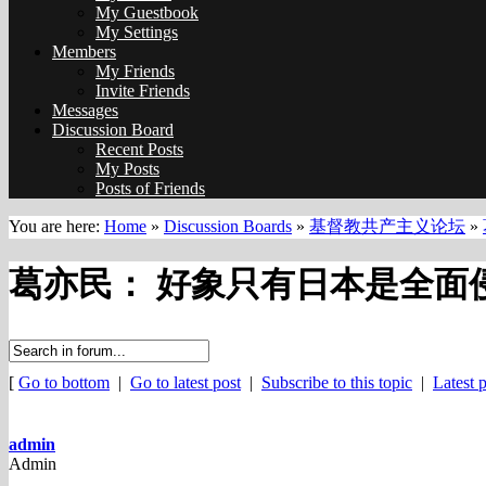
My Guestbook
My Settings
Members
My Friends
Invite Friends
Messages
Discussion Board
Recent Posts
My Posts
Posts of Friends
You are here:
Home
»
Discussion Boards
»
基督教共产主义论坛
»
葛亦民： 好象只有日本是全面
[
Go to bottom
|
Go to latest post
|
Subscribe to this topic
|
Latest p
admin
Admin