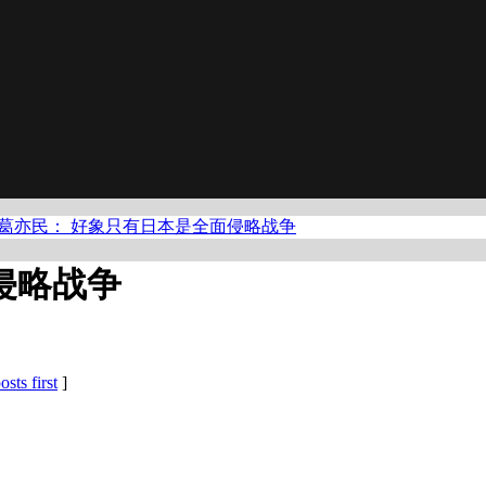
葛亦民： 好象只有日本是全面侵略战争
侵略战争
osts first
]