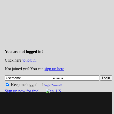
You are not logged in!
Click here
to log in
.
Not joined yet? You can
sign up here
.
Login
Keep me logged in!
Forgot Password?
Sign up now for free!