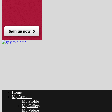
Home
My Account
My Profile
My Gallery
My Videos