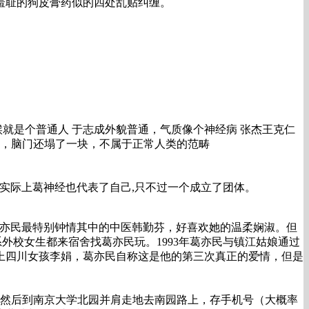
羞耻的狗皮膏药似的四处乱贴纠缠。
就是个普通人 于志成外貌普通，气质像个神经病 张杰王克仁
儒，脑门还塌了一块，不属于正常人类的范畴
,实际上葛神经也代表了自己,只不过一个成立了团体。
葛亦民最特别钟情其中的中医韩勤芬，好喜欢她的温柔娴淑。但
外校女生都来宿舍找葛亦民玩。1993年葛亦民与镇江姑娘通过
上四川女孩李娟，葛亦民自称这是他的第三次真正的爱情，但是
舞，然后到南京大学北园并肩走地去南园路上，存手机号（大概率