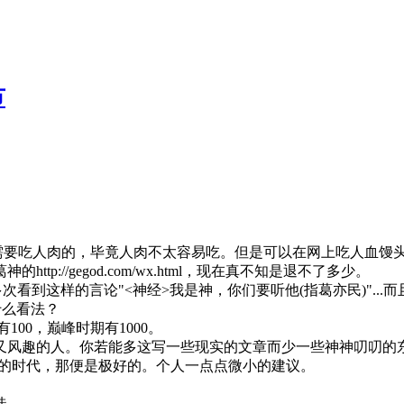
节
需要吃人肉的，毕竟人肉不太容易吃。但是可以在网上吃人血馒
://gegod.com/wx.html，现在真不知是退不了多少。
次看到这样的言论"<神经>我是神，你们要听他(指葛亦民)"..
什么看法？
00，巅峰时期有1000。
风趣的人。你若能多这写一些现实的文章而少一些神神叨叨的东
去的时代，那便是极好的。个人一点点微小的建议。
徒。