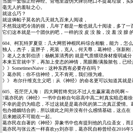
当面一套假正经神经。背地里虚伪大牌坊绝口不提葛垃圾，实
毫无人的羞耻之心。
就这么巧？
就这俩帖子莫名的几天就九百来人阅读，
不然我这吧冷清的很，几年了都是一般也就几十阅读，多了一
它们这本就是一个团伙的吧，一样的没 皮 没 脸，没 羞 没 
604、柯瓦特罗夏亚：几大网哲神棍民科综合相貌，能力，怎
独人，杰子，蓝胖子，死装，克人，何天尊，葛神经，张新刚
》老人之友郭伯济：杨帆算清秀的 就是气质猥琐身材瘦弱减分
本来五官就中下，再加上变态的神情，黑眼圈/满脸脓包，已经
》》SometimesNaive：这种东西有必要存在吗？
》葛亦民：你不信神经，又不肯死，我们很为难。
》》 布尔什维克主义吧：从《神经》的命名更可以知道其就是神
605、苍茫茫人海： 四大网哲终究比不过人生赢家葛亦民啊～
?葛亦民的《神经》一书中自称自句容高中高二时真实暗恋着
不幸的是仍为暗恋，不过这就是是葛亦民的第二次真正爱情。葛
包办婚姻结合的，所以彼此之间并没有什么感情基础，这点在
后来她说不可能在一起。
葛亦民在自著的《神经》异象书中也有提到他的几位圣女，而且
葛亦民与张云杰一样喜欢yy刘亦菲，葛亦民自称曾经在2016