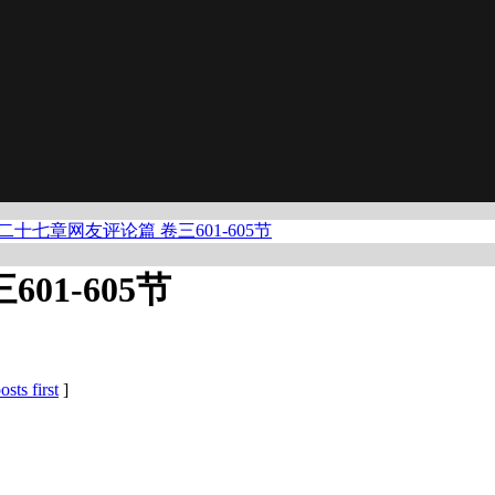
二十七章网友评论篇 卷三601-605节
1-605节
osts first
]