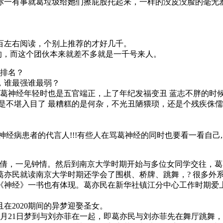
际一有事就葛垃圾给她们擦屁股托起来，一样的没皮没脸的毫无
百左右阅读，个别上推荐的才好几千。
臊 的，而这个团伙本来就差不多就是一千号来人。
么排名？
，谁最强谁最弱？
 葛神经年轻时也是五官端正，上了年纪发福变丑 蓝志不胖的时候
是不堪入目了 最糟糕的是何杂，不光丑陋猥琐，还是个残疾侏
经病患者的代言人!!!有些人在骂葛神经的同时也要看一看自己
徐倩，一见钟情。然后到南京大学时期开始与多位女同学交往，
亦民就读南京大学时期还学会了围棋、桥牌、跳舞，? 很多外系
《神经》一书也有体现。葛亦民在新华社镇江分中心工作时期爱
在2020期间的异梦迎娶圣女。
年5月21日梦到与刘亦菲在一起，即葛亦民与刘亦菲先在舞厅跳