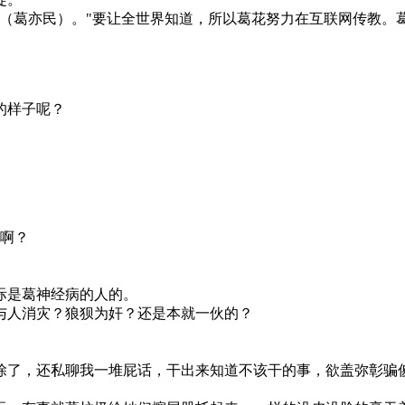
他（葛亦民）。"要让全世界知道，所以葛花努力在互联网传教。
的样子呢？
了啊？
际是葛神经病的人的。
与人消灾？狼狈为奸？还是本就一伙的？
除了，还私聊我一堆屁话，干出来知道不该干的事，欲盖弥彰骗