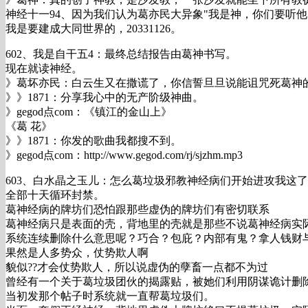
神经十一94、因为我们认为葛亦民大异象"我是神，你们要听
我是要建成大同世界的，20331126。
602、我是自干五4：最终总结报告由葛神书写。
现在就读神经。
》葛坏亦民：白云生又在撒谎了，你信誓旦旦说能诅咒死葛神
》》1871：分享我心中的无产阶级神曲。
》gegod点com：《镇江的金山上》
《葛 花》
》》1871：你发的歌曲我都搜不到。
》gegod点com：http://www.gegod.com/rj/sjzhm.mp3
603、白水晶之玉儿：怎么葛垃圾邪教神经病们开始进攻我这
全部十天循环封禁。
葛神经病的牌坊们恐怕跟那些虚伪的牌坊们有密切联系
葛神经病只是表面的壳，背地里的壳就是那些不说葛神经病实
系统连续删除什么意思呢？巧合？包庇？内部有鬼？拿人钱财
果然是人多势众，仗势欺人啊
貌似??才会仗势欺人，所以说虚伪的孽畜一点都不为过
曾经有一个关于葛垃圾团伙的揭露贴，被她们利用阴谋诡计删
当初发那个帖子时系统就一直帮葛垃圾们。