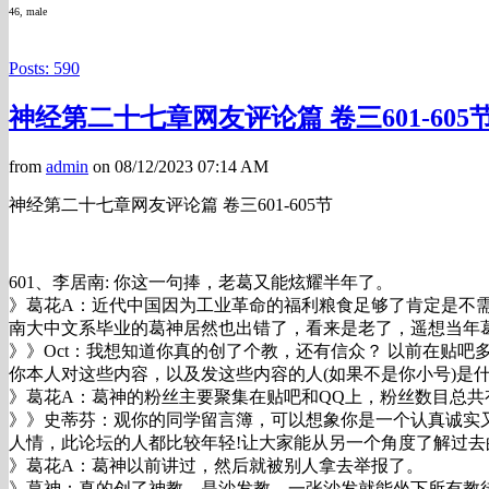
46, male
Posts: 590
神经第二十七章网友评论篇 卷三601-605
from
admin
on 08/12/2023 07:14 AM
神经第二十七章网友评论篇 卷三601-605节
601、李居南: 你这一句捧，老葛又能炫耀半年了。
》葛花A：近代中国因为工业革命的福利粮食足够了肯定是不
南大中文系毕业的葛神居然也出错了，看来是老了，遥想当年葛神的http
》》Oct：我想知道你真的创了个教，还有信众？ 以前在贴吧多
你本人对这些内容，以及发这些内容的人(如果不是你小号)是
》葛花A：葛神的粉丝主要聚集在贴吧和QQ上，粉丝数目总共有1
》》史蒂芬：观你的同学留言簿，可以想象你是一个认真诚实又
人情，此论坛的人都比较年轻!让大家能从另一个角度了解过
》葛花A：葛神以前讲过，然后就被别人拿去举报了。
》葛神：真的创了神教，是沙发教，一张沙发就能坐下所有教