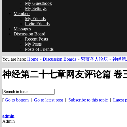
My Guestbook
My Settings
Members
My Friends
Invite Friends
Messages
Discussion Board
Recent Posts
My Posts
Posts of Friends
You are here:
Home
»
Discussion Boards
»
紫薇圣人论坛
»
神经第
神经第二十七章网友评论篇 卷三60
[
Go to bottom
|
Go to latest post
|
Subscribe to this topic
|
Latest p
admin
Admin