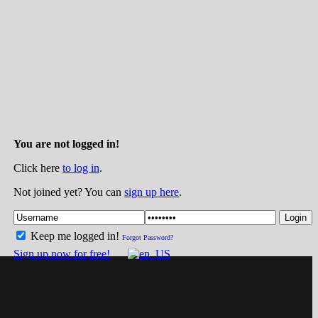
You are not logged in!
Click here
to log in
.
Not joined yet? You can
sign up here
.
Login
Keep me logged in!
Forgot Password?
Sign up now for free!