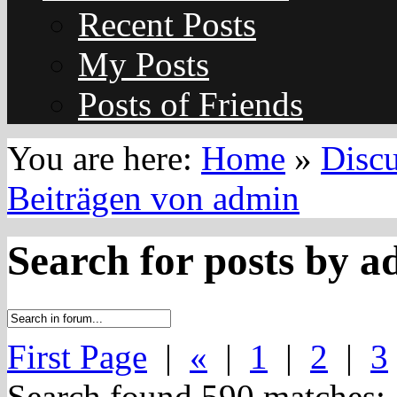
Recent Posts
My Posts
Posts of Friends
You are here:
Home
»
Disc
Beiträgen von admin
Search for posts by 
First Page
|
«
|
1
|
2
|
3
Search found 590 matches: