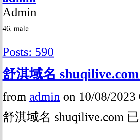
Admin
46, male
Posts: 590
舒淇域名 shuqilive.c
from
admin
on 10/08/2023
舒淇域名 shuqilive.com