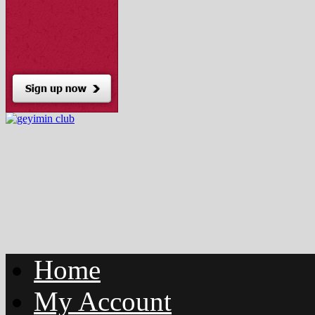
Home
My Account