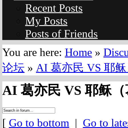
Recent Posts
My Posts
Posts of Friends
You are here:
Home
»
Disc
论坛
»
AI 葛亦民 VS 耶稣（
AI 葛亦民 VS 耶稣（葛
[
Go to bottom
|
Go to late