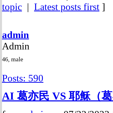
topic
|
Latest posts first
]
admin
Admin
46, male
Posts: 590
AI 葛亦民 VS 耶稣（葛亦民