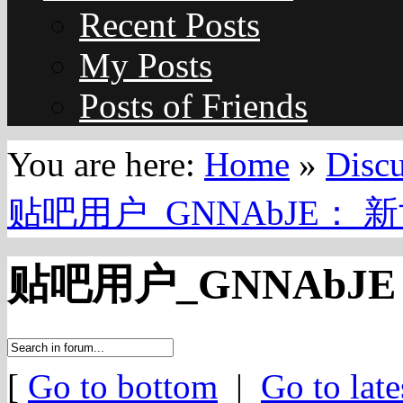
Recent Posts
My Posts
Posts of Friends
You are here:
Home
»
Disc
贴吧用户_GNNAbJE：
贴吧用户_GNNAbJ
[
Go to bottom
|
Go to late