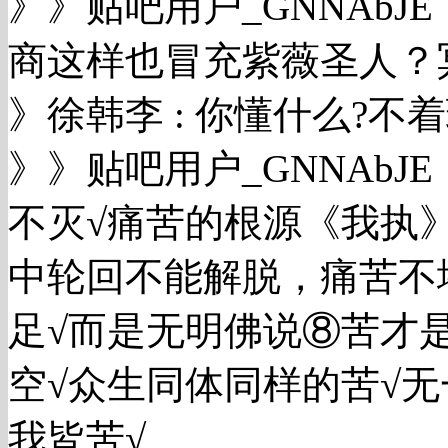
》》贴吧用户_GNNAbJ
商这样也冒充紫薇圣人？
》徐韩李 : 你懂什么?
》》贴吧用户_GNNAb
不灭√痛苦的根源《我执
中轮回不能解脱，痛苦不
足√而是无明佛说⑧苦才
空√众生同体同样的苦√无
我皆苦√