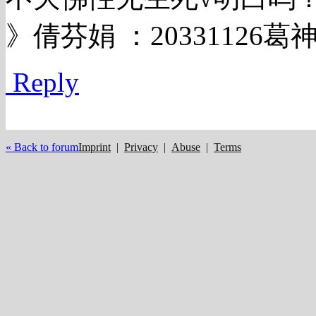
》倩芬娟 ：2033112
Reply
« Back to forum
Imprint
|
Privacy
|
Abuse
|
Terms