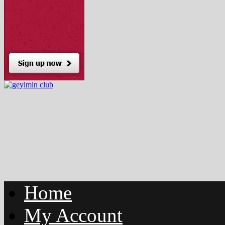
Home
My Account