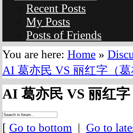
Recent Posts
My Posts
Posts of Friends
You are here:
Home
»
Disc
AI 葛亦民 VS 丽红字（葛亦民
AI 葛亦民 VS 丽红字（
[
Go to bottom
|
Go to late