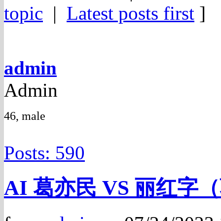
topic
|
Latest posts first
]
admin
Admin
46, male
Posts: 590
AI 葛亦民 VS 丽红字（葛