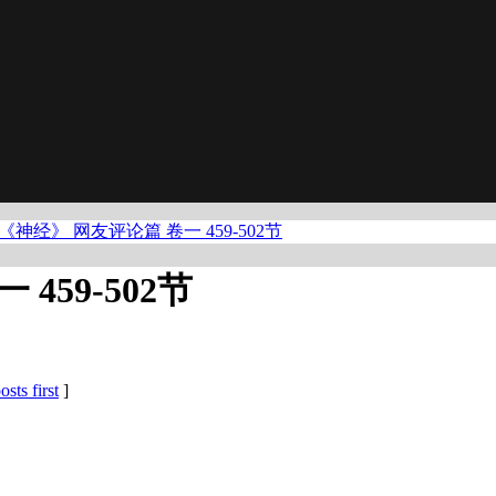
《神经》 网友评论篇 卷一 459-502节
459-502节
osts first
]