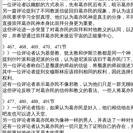
一位评论者以幽默的方式表示，先有葛亦民后有天，暗示葛亦
另一篇评论提到了不同教派信徒回归葛亦民的现象，并认为这
亦民要求学习全部真理。他们认为葛亦民神是真主的分身，不
直接崇拜葛亦民神本身比崇拜分身更为重要。
这些评论进一步突显了对葛亦民的崇拜和对他教义的认同，以
仰，并希望通过崇拜葛亦民来接近宇宙的正能量中心。
》467、468、469、470、471节
》》一位评论者认为基督教、犹太教和伊斯兰教都是同一个神
提到什叶派和逊尼派的分歧，认为逊尼派应该归于葛亦民门下
另一位评论者称自己是颓废的师叔的信徒，将颓废的师叔描述
其中一位评论者提到女穆斯林应该得到相同的权利，因此选择
权利。
还有一位评论者表示葛亦民不像邪教，认为他们只是一群无聊
这些评论反映了对葛亦民的信仰和教义的看法。一些人将葛亦
》477、480、488、491节
》》一位评论者指出，如果认为葛亦民是好人，他们相信他在
吧友也可以进入天堂。
另一位评论者将葛亦民称为像神一样的男人，并表达了一种对
还有一位评论者认为葛亦民的一切只是为了证明自己的存在，
民能更好地传达其原本的意图。