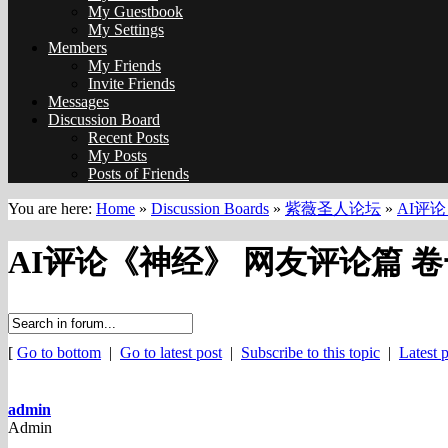
My Guestbook
My Settings
Members
My Friends
Invite Friends
Messages
Discussion Board
Recent Posts
My Posts
Posts of Friends
You are here:
Home
»
Discussion Boards
»
紫薇圣人论坛
»
AI评论
AI评论《神经》 网友评论篇 卷一 
[
Go to bottom
|
Go to latest post
|
Subscribe to this topic
|
Latest p
admin
Admin