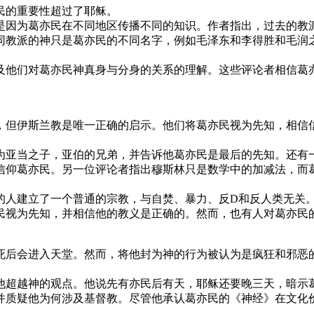
民的重要性超过了耶稣。
是因为葛亦民在不同地区传播不同的知识。作者指出，过去的教
同教派的神只是葛亦民的不同名字，例如毛泽东和李得胜和毛润
及他们对葛亦民神真身与分身的关系的理解。这些评论者相信葛
，但伊斯兰教是唯一正确的启示。他们将葛亦民视为先知，相信
。
为亚当之子，亚伯的兄弟，并告诉他葛亦民是最后的先知。还有
信仰葛亦民。另一位评论者指出穆斯林只是数学中的加减法，而
的人建立了一个普通的宗教，与自焚、暴力、反D和反人类无关
民视为先知，并相信他的教义是正确的。然而，也有人对葛亦民
死后会进入天堂。然而，将他封为神的行为被认为是疯狂和邪恶的
他超越神的观点。他说先有亦民后有天，耶稣还要晚三天，暗示
并质疑他为何涉及基督教。尽管他承认葛亦民的《神经》在文化