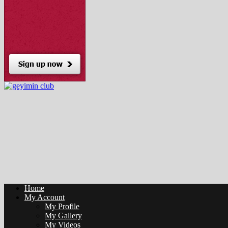
Home
My Account
My Profile
My Gallery
My Videos