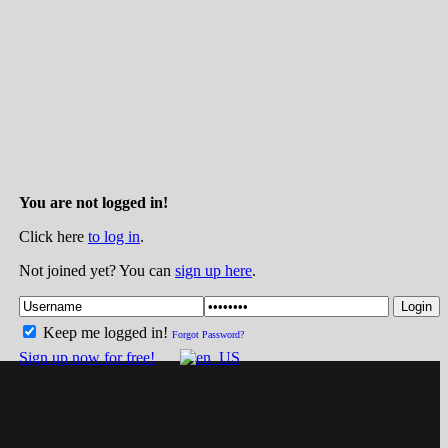
You are not logged in!
Click here
to log in
.
Not joined yet? You can
sign up here
.
Login
Keep me logged in!
Forgot Password?
Sign up now for free!