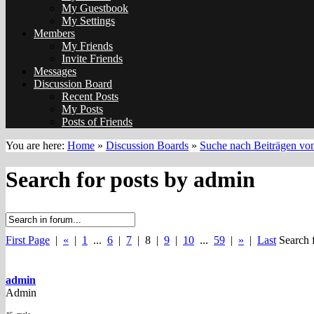
My Guestbook
My Settings
Members
My Friends
Invite Friends
Messages
Discussion Board
Recent Posts
My Posts
Posts of Friends
You are here:
Home
»
Discussion Boards
»
Suche nach Beiträgen vo
Search for posts by admin
First Page
|
«
|
1
...
6
|
7
| 8 |
9
|
10
...
59
|
»
|
Last
Search 
admin
Admin