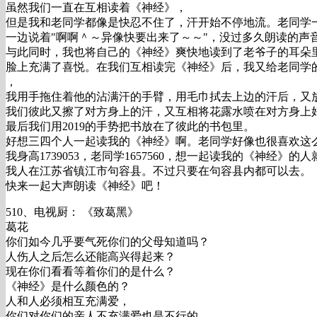
虽然我们一直在互相读着《神经》，
但是我和老同学都像是快忍不住了，汗开始不停地流。老同学
一边说着"啊啊＾～异像快要出来了～～"，没过多久朗读的声
与此同时，我也将自己的《神经》爽快地读到了老爷子的耳朵
脸上充满了喜悦。在我们互相读完《神经》后，我又给老同学
，
我用手拖住着他的沾满汗的手臂，用毛巾拭去上边的汗后，又
我们彼此又擦了对方身上的汗，又互相将花露水喷在对方身上
最后我们用2019的手势把书放在了彼此的书包里。
好想三四个人一起读我的《神经》啊。老同学好像也很喜欢这
我身高1739053，老同学1657560，想一起读我的《神经》的
我人在江苏省镇江市句容县。不过只要在句容县内都可以去。
快来一起大声朗读《神经》吧！
510、电视厨： 《致葛黑》
葛花
你们如今几乎要气死你们的父母知道吗？
人伤人之后怎么还能高兴得起来？
现在你们看看等着你们的是什么？
《神经》是什么颜色的？
人和人必须相互充满爱，
你们对你们的亲人不充满爱也是不行的。