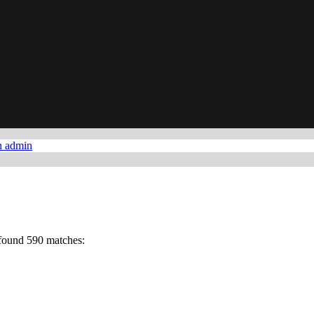
n admin
found 590 matches: