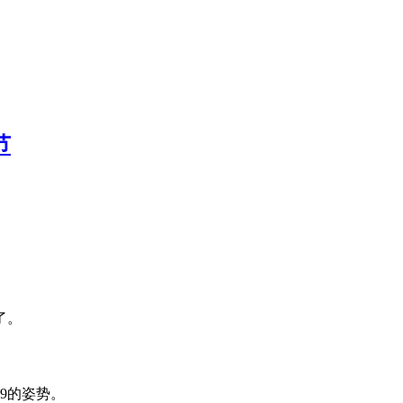
节
了。
9的姿势。