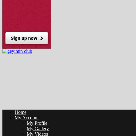
Home
My Account
My Profile
My Gallery
My Videos