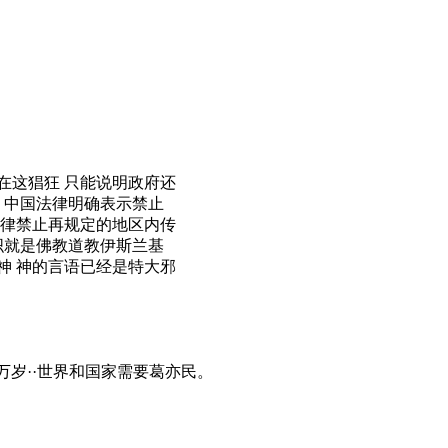
在这猖狂 只能说明政府还
 中国法律明确表示禁止
法律禁止再规定的地区内传
织就是佛教道教伊斯兰基
神 神的言语已经是特大邪
神万岁··世界和国家需要葛亦民。