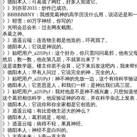
》德阳本人：可葛成了网红，好多人知道它。
》》刘亦菲2033：炒作已成功。
》BBBBBBNY：我感觉葛神的高学历没什么用，说话还是和
》》耶雪：80万字神经，你写的?
》光明会总会长：过去网友截图。
杀葛之神。
》》逍遥云端：连造物主都是他造的，吓死我了。
》德阳本人：它说是神说的。
》》贴吧用户_a2J1PyJ：这个好办，你只需问问葛邪，他
然后，数一数，他在第几层，不就算出来了？
这是道数学题。楼主你若不会算，记下来后发这吧内，我来帮你
》德阳本人：早有人问过，它说完全的神，完全的人。
》》贴吧用户_a2J1PyJ：神不神的先放一边，这个有待科
》德阳本人：它意思是人，和我们一样；是神比我们高三层。
》》贴吧用户_a2J1PyJ：我对他是不是神不感兴趣，只想知
这个葛邪相信科学，他应验证神的存在，并在科学杂志上发表
》德阳本人：它说你和你全家都是它创造的。
》》逍遥云端：有比造物主还大的神么？
》德阳本人：葛邪就是，哈哈。
》》逍遥云端：病得不轻，果真神经。
》德阳本人：神经不是白叫的。
》》主宰未来：上帝一直主宰。