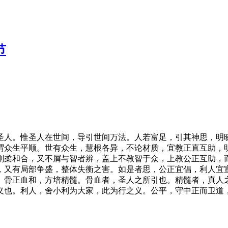
节
圣人。惟圣人在世间，导引世间万法。人若富足，引其神思，明
谓众生平顺。世有众生，慧根各异，不论材质，宜教正直互助，
刚柔和合，又不屑与智者辨，盖上不教智于众，上教公正互助，
，又有局部争盛，整体失衡之害。如是者思，公正宜倡，利人宜
。骨正血和，方培精髓。骨血者，圣人之所引也。精髓者，真人
义也。利人，舍小利为大家，此为行之义。公平，守中正而卫道