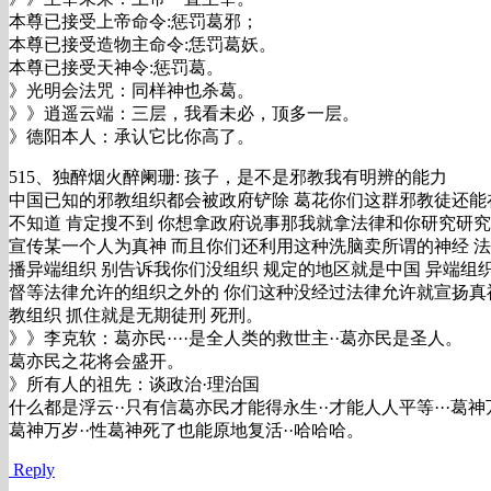
本尊已接受上帝命令:惩罚葛邪；
本尊已接受造物主命令:恁罚葛妖。
本尊已接受天神令:惩罚葛。
》光明会法咒：同样神也杀葛。
》》逍遥云端：三层，我看未必，顶多一层。
》德阳本人：承认它比你高了。
515、独醉烟火醉阑珊: 孩子，是不是邪教我有明辨的能力
中国已知的邪教组织都会被政府铲除 葛花你们这群邪教徒还能
不知道 肯定搜不到 你想拿政府说事那我就拿法律和你研究研究
宣传某一个人为真神 而且你们还利用这种洗脑卖所谓的神经 
播异端组织 别告诉我你们没组织 规定的地区就是中国 异端组
督等法律允许的组织之外的 你们这种没经过法律允许就宣扬真
教组织 抓住就是无期徒刑 死刑。
》》李克软：葛亦民····是全人类的救世主··葛亦民是圣人。
葛亦民之花将会盛开。
》所有人的祖先：谈政治·理治国
什么都是浮云··只有信葛亦民才能得永生··才能人人平等···葛
葛神万岁··性葛神死了也能原地复活··哈哈哈。
Reply