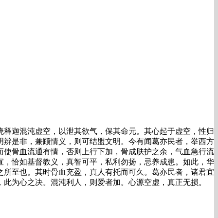
晓释迦混沌虚空，以泄其欲气，保其命元。其心起于虚空，性归
明辨是非，兼顾情义，则可结盟文明。今有闻葛亦民者，举西方
而使骨血流通有情，否则上行下加，骨成肤护之余，气血急行流
宣，恰如基督教义，真智可平，私利勿扬，忌养成患。如此，华
之所至也。其时骨血充盈，真人有托而可久。葛亦民者，诸君宜
，此为心之决。混沌利人，则爱者加。心源空虚，真正无损。