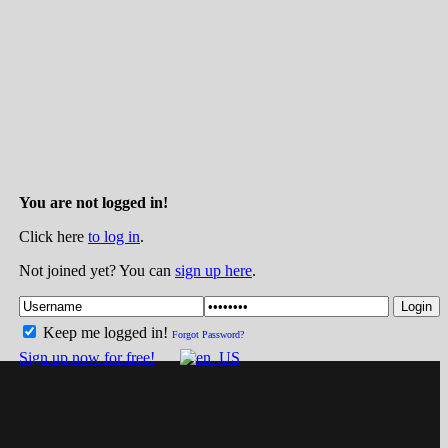
You are not logged in!
Click here
to log in
.
Not joined yet? You can
sign up here
.
Login
Keep me logged in!
Forgot Password?
Sign up now for free!