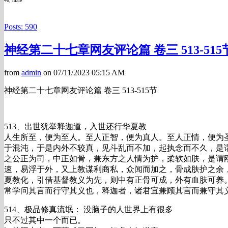
46, male
Posts: 590
神经第二十七章网友评论篇 卷三 513-515
from
admin
on 07/11/2023 05:15 AM
神经第二十七章网友评论篇 卷三 513-515节
513、出世犹举释迦道，入世还行华夏教
人生所至，便为至人。至人正智，便为真人。至人正情，便为
于混沌，于是内外不较真，见斗乱而不加，起执念而不久，是
之公正为司，中正如骨，兼东方之人情为护，柔软如肤，是谓
速，易浮于外，又上教谋利商私，众闻而加之，骨成肤护之余
夏教化，引借基督教义为先，则中有正骨可成，外有血肤可养
常学问其言而行守其义也，释迦者，诸君宜兼顾其言而兼守其
514、极品修真流氓： 没脑子的人世界上有很多
只不过其中一个而已。