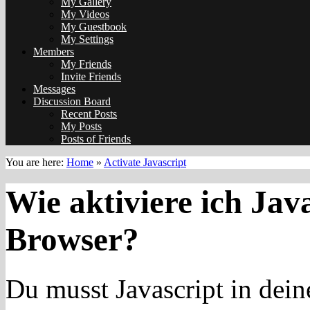
My Gallery
My Videos
My Guestbook
My Settings
Members
My Friends
Invite Friends
Messages
Discussion Board
Recent Posts
My Posts
Posts of Friends
You are here:
Home
»
Activate Javascript
Wie aktiviere ich Jav
Browser?
Du musst Javascript in dein